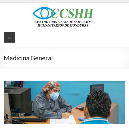
Saltar
al
contenido
CCSHH
Menú
|
Centro
Medicina General
Cristiano
de
Servicios
Humanitarios
de
Honduras